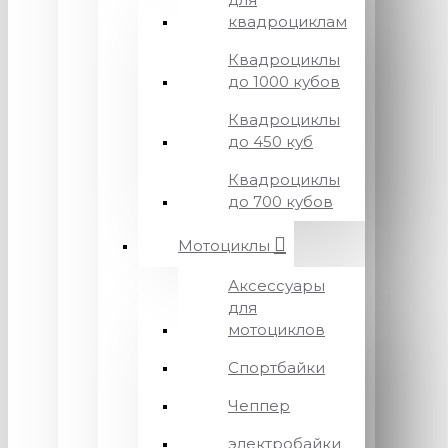
квадроциклам
Квадроциклы
до 1000 кубов
Квадроциклы
до 450 куб
Квадроциклы
до 700 кубов
Мотоциклы
Аксессуары
для
мотоциклов
Спортбайки
Чеппер
электробайки