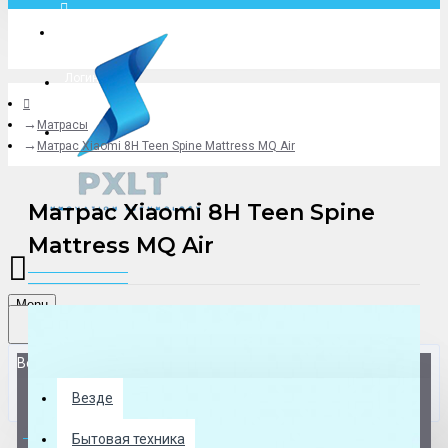
Москва
Логин
Матрасы
+79775619766
Матрас Xiaomi 8H Teen Spine Mattress MQ Air
Матрас Xiaomi 8H Teen Spine
Mattress MQ Air
Menu
Везде
Везде
0 товар(ов) - 0 р.
Бытовая техника