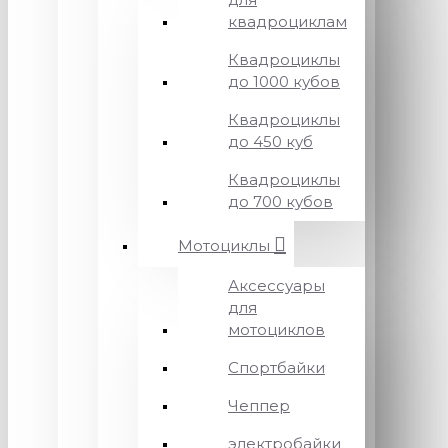
квадроциклам
Квадроциклы
до 1000 кубов
Квадроциклы
до 450 куб
Квадроциклы
до 700 кубов
Мотоциклы
Аксессуары
для
мотоциклов
Спортбайки
Чеппер
электробайки