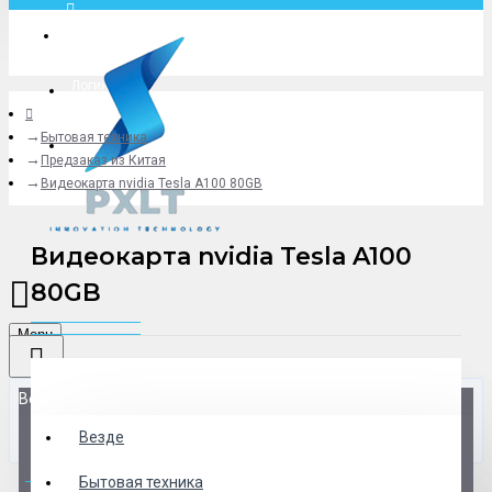
Москва
Логин
Бытовая техника
+79775619766
Предзаказ из Китая
Видеокарта nvidia Tesla A100 80GB
Видеокарта nvidia Tesla A100
80GB
Menu
Везде
Везде
0 товар(ов) - 0 р.
Бытовая техника