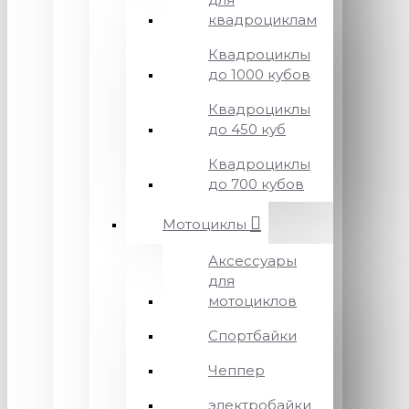
квадроциклам
Квадроциклы
до 1000 кубов
Квадроциклы
до 450 куб
Квадроциклы
до 700 кубов
Мотоциклы
Аксессуары
для
мотоциклов
Спортбайки
Чеппер
электробайки