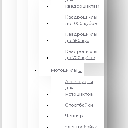
квадроциклам
Квадроциклы
до 1000 кубов
Квадроциклы
до 450 куб
Квадроциклы
до 700 кубов
Мотоциклы
Аксессуары
для
мотоциклов
Спортбайки
Чеппер
электробайки