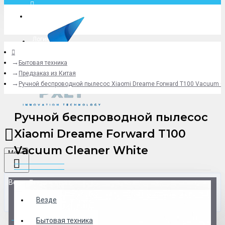
Москва
Логин
Бытовая техника
+79775619766
Предзаказ из Китая
Ручной беспроводной пылесос Xiaomi Dreame Forward T100 Vacuum Cl
Ручной беспроводной пылесос
Xiaomi Dreame Forward T100
Vacuum Cleaner White
Menu
Везде
Везде
0 товар(ов) - 0 р.
Бытовая техника