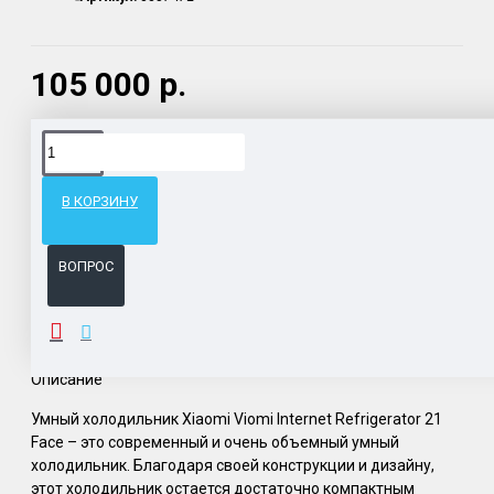
105 000 р.
Доставка товара по всему Таможенному союзу.
Гарантия возврата и обмена брака.
В КОРЗИНУ
Система бонусов и подарков за покупки.
ВОПРОС
ОПИСАНИЕ
Описание
Умный холодильник Xiaomi Viomi Internet Refrigerator 21
Face – это современный и очень объемный умный
холодильник. Благодаря своей конструкции и дизайну,
этот холодильник остается достаточно компактным