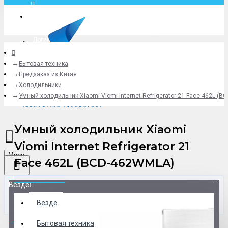
Москва
Логин
Бытовая техника
+79775619766
Предзаказ из Китая
Холодильники
Умный холодильник Xiaomi Viomi Internet Refrigerator 21 Face 462L (
Умный холодильник Xiaomi
Viomi Internet Refrigerator 21
Menu
Face 462L (BCD-462WMLA)
Везде
Везде
0 товар(ов) - 0 р.
Бытовая техника