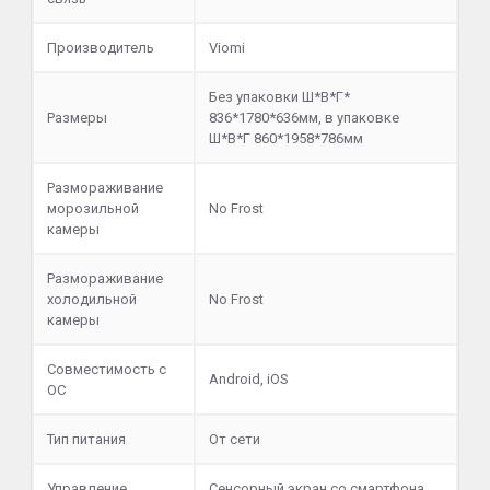
Производитель
Viomi
Без упаковки Ш*В*Г*
Размеры
836*1780*636мм, в упаковке
Ш*В*Г 860*1958*786мм
Размораживание
морозильной
No Frost
камеры
Размораживание
холодильной
No Frost
камеры
Совместимость с
Android, iOS
ОС
Тип питания
От сети
Управление
Сенсорный экран со смартфона