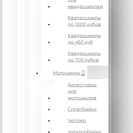
квадроциклам
Квадроциклы
до 1000 кубов
Квадроциклы
до 450 куб
Квадроциклы
до 700 кубов
Мотоциклы
Аксессуары
для
мотоциклов
Спортбайки
Чеппер
электробайки