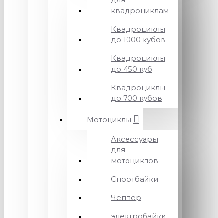
квадроциклам
Квадроциклы
до 1000 кубов
Квадроциклы
до 450 куб
Квадроциклы
до 700 кубов
Мотоциклы
Аксессуары
для
мотоциклов
Спортбайки
Чеппер
электробайки