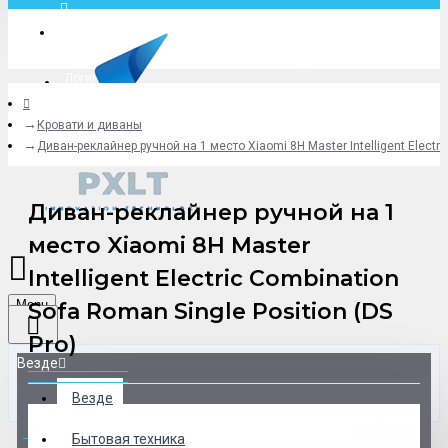
Москва
Логин
Кровати и диваны
+79775619766
Диван-реклайнер ручной на 1 место Xiaomi 8H Master Intelligent Electri
Диван-реклайнер ручной на 1
место Xiaomi 8H Master
Intelligent Electric Combination
Menu
Sofa Roman Single Position (DS
Pro)
Везде
Везде
0 товар(ов) - 0 р.
Бытовая техника