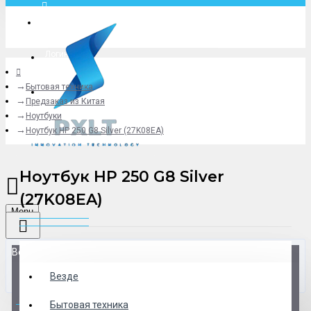
Москва
Логин
Бытовая техника
+79775619766
Предзаказ из Китая
Ноутбуки
Ноутбук HP 250 G8 Silver (27K08EA)
Ноутбук HP 250 G8 Silver
(27K08EA)
Menu
Везде
Везде
0 товар(ов) - 0 р.
Бытовая техника