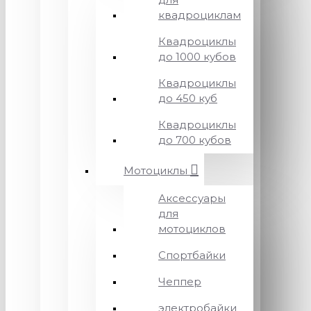
квадроциклам
Квадроциклы
до 1000 кубов
Квадроциклы
до 450 куб
Квадроциклы
до 700 кубов
Мотоциклы
Аксессуары
для
мотоциклов
Спортбайки
Чеппер
электробайки