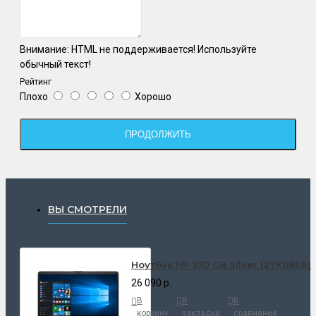
Внимание:
HTML не поддерживается! Используйте
обычный текст!
Рейтинг
Плохо
Хорошо
ПРОДОЛЖИТЬ
ВЫ СМОТРЕЛИ
Ноутбук HP 250 G8 Silver (27K08EA)
26 090 р.
В
В
В
корзину
закладки
сравнение