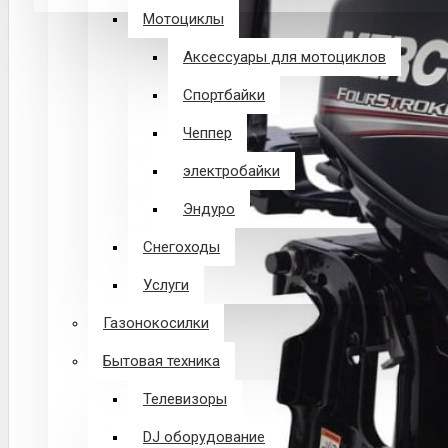
Мотоциклы
В корзине пусто!
Аксессуары для мотоциклов
Спортбайки
Чеппер
электробайки
Эндуро
Снегоходы
Услуги
Газонокосилки
Бытовая техника
Телевизоры
DJ оборудование