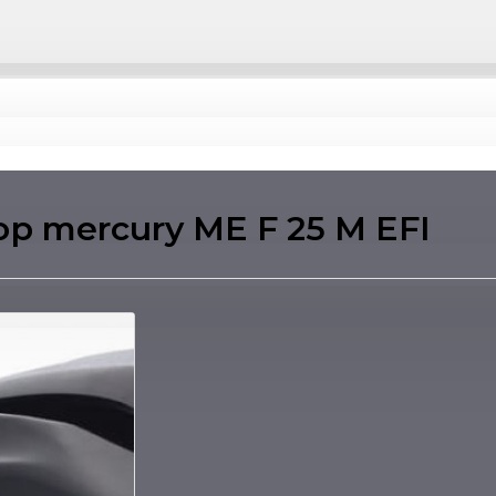
р mercury ME F 25 M EFI