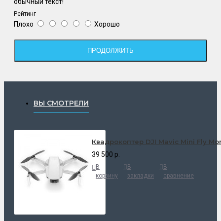
обычный текст!
Рейтинг
Плохо
Хорошо
ПРОДОЛЖИТЬ
ВЫ СМОТРЕЛИ
Квадрокоптер DJI Mavic Mini Fly Mo
39 500 р.
В
В
В
корзину
закладки
сравнение