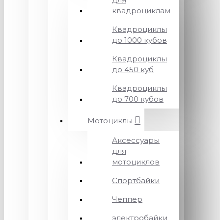
квадроциклам
Квадроциклы
до 1000 кубов
Квадроциклы
до 450 куб
Квадроциклы
до 700 кубов
Мотоциклы
Аксессуары
для
мотоциклов
Спортбайки
Чеппер
электробайки