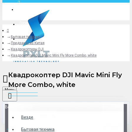
Москва
Логин
Бытовая техника
+79775619766
Предзаказ из Китая
Квадрокоптеры DJI
Квадрокоптер DJI Mavic Mini Fly More Combo, white
Квадрокоптер DJI Mavic Mini Fly
More Combo, white
Menu
Везде
Везде
0 товар(ов) - 0 р.
Бытовая техника