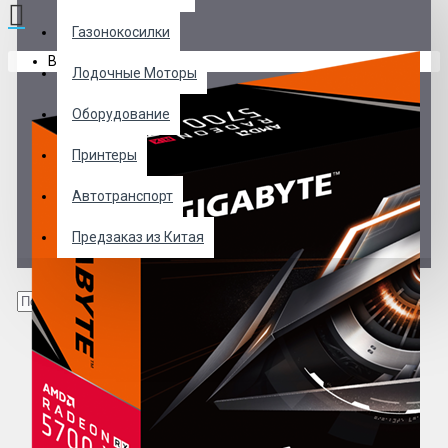
Газонокосилки
В корзине пусто!
Лодочные Моторы
Оборудование
Принтеры
Автотранспорт
Предзаказ из Китая