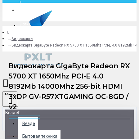
Москва
Логин
Видеокарты
+79775619766
Видеокарта GigaByte Radeon RX 5700 XT 1650Mhz PCI-E 4.0 8192Mb 14
Видеокарта GigaByte Radeon RX
5700 XT 1650Mhz PCI-E 4.0
8192Mb 14000Mhz 256-bit HDMI
Menu
3xDP GV-R57XTGAMING OC-8GD /
v2
Везде
Везде
0 товар(ов) - 0 р.
Бытовая техника