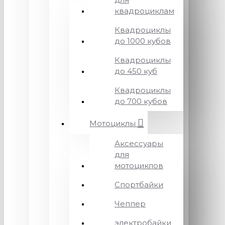
квадроциклам
Квадроциклы
до 1000 кубов
Квадроциклы
до 450 куб
Квадроциклы
до 700 кубов
Мотоциклы
Аксессуары
для
мотоциклов
Спортбайки
Чеппер
электробайки