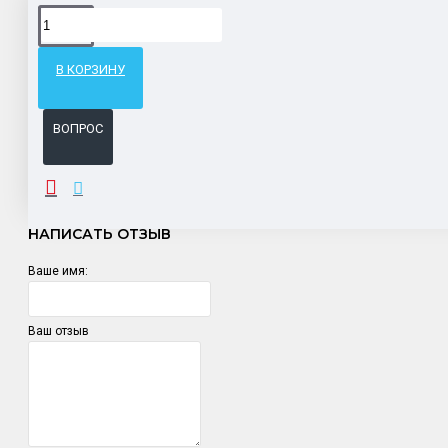
Доставка товара по всему Таможенному союзу.
Гарантия возврата и обмена брака.
В КОРЗИНУ
Система бонусов и подарков за покупки.
ВОПРОС
ОТЗЫВЫ
НАПИСАТЬ ОТЗЫВ
Ваше имя:
Ваш отзыв