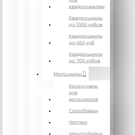
квадроциклам
Квадроциклы
до 1000 кубов
Квадроциклы
до 450 куб
Квадроциклы
до 700 кубов
Мотоциклы
Аксессуары
для
мотоциклов
Спортбайки
Чеппер
электробайки