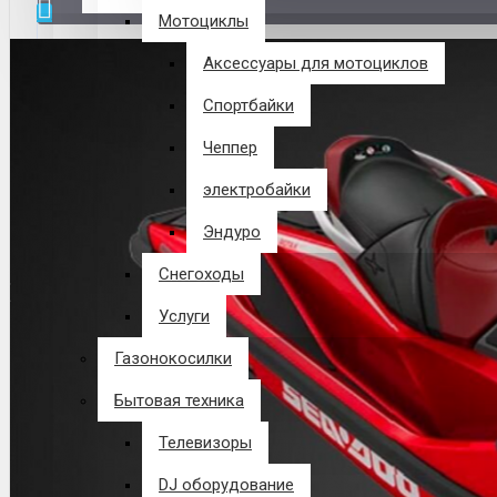
Мотоциклы
В корзине пусто!
Аксессуары для мотоциклов
Спортбайки
Чеппер
электробайки
Эндуро
Снегоходы
Услуги
Газонокосилки
Бытовая техника
Телевизоры
DJ оборудование