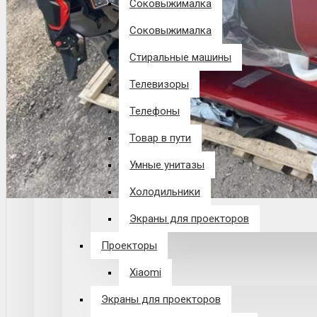
Соковыжималка
Соковыжималка
Стиральные машины
Телевизоры
Телефоны
Товар в пути
Умные унитазы
Холодильники
Экраны для проекторов
Проекторы
Xiaomi
Экраны для проекторов