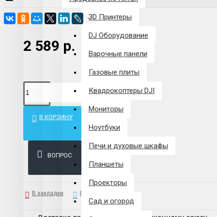
3D Принтеры
DJ Оборудование
2 589 р.
Варочные панели
Газовые плиты
Квадрокоптеры DJI
Мониторы
В КОРЗИНУ
Ноутбуки
Печи и духовые шкафы
ВОПРОС
Планшеты
Проекторы
В закладки
В сравнение
Сад и огород