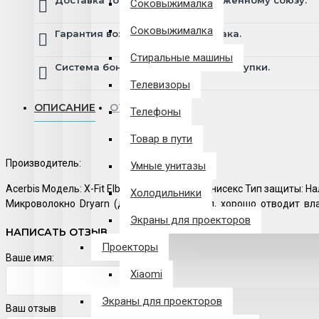
Доставка товара по всему Таможенному союзу.
Соковыжималка
Соковыжималка
Гарантия возврата и обмена брака.
Стиральные машины
Система бонусов и подарков за покупки.
Телевизоры
ОПИСАНИЕ
ОТЗЫВЫ
Телефоны
Товар в пути
Производитель:
Умные унитазы
Acerbis Модель: X-Fit Elbow Пол / Возраст: Унисекс Тип защит
Холодильники
Микроволокно Dryarn (дышащий материал, хорошо отводит вла
Экраны для проекторов
НАПИСАТЬ ОТЗЫВ
Проекторы
Ваше имя:
Xiaomi
Экраны для проекторов
Ваш отзыв