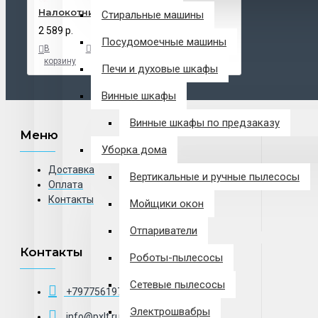
Налокотники Acerbis X-Fit Elbow
Стиральные машины
2 589 р.
Посудомоечные машины
В
В
В
корзину
закладки
сравнение
Печи и духовые шкафы
Винные шкафы
Винные шкафы по предзаказу
Меню
Уборка дома
Доставка
Вертикальные и ручные пылесосы
Оплата
Контакты
Мойщики окон
Отпариватели
Контакты
Роботы-пылесосы
Сетевые пылесосы
+79775619766
Электрошвабры
info@pxlt.ru