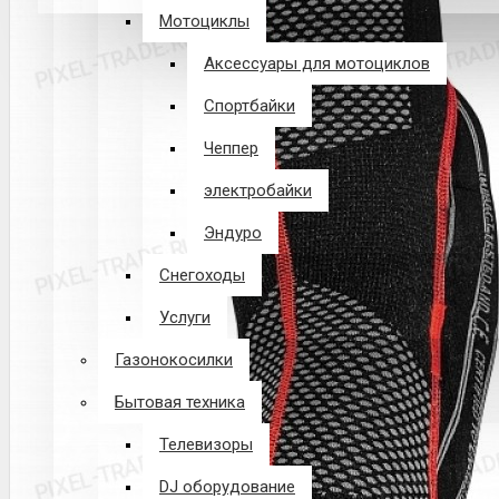
Мотоциклы
В корзине пусто!
Аксессуары для мотоциклов
Спортбайки
Чеппер
электробайки
Эндуро
Снегоходы
Услуги
Газонокосилки
Бытовая техника
Телевизоры
DJ оборудование