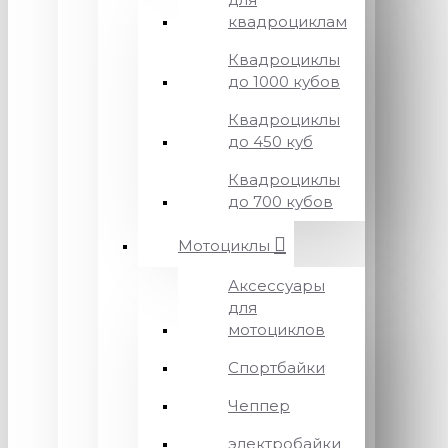
квадроциклам
Квадроциклы
до 1000 кубов
Квадроциклы
до 450 куб
Квадроциклы
до 700 кубов
Мотоциклы
Аксессуары
для
мотоциклов
Спортбайки
Чеппер
электробайки