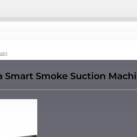
J01)
a Smart Smoke Suction Mach