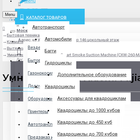
Menu
info@pxlt.ru
Menu
КАТАЛОГ ТОВАРОВ
Автотранспорт
Москва
Бытовая техника
Везде
Автомобили
Адрес: ул.Угрешская дом 2, стр 146 цокольный этаж
Климатическая техника
Везде
Вытяжки
Багги
Умная вытяжка Xiaomi Mijia Smart Smoke Suction Machine (CXW-260-M
Логин
Бытовая техника
Гидроциклы
Газонокосилки
Умная вытяжка Xiaomi Miji
Дополнительное оборудование
Регистрация
Лодочные Моторы
Квадроциклы
Аксессуары для квадроциклам
Оборудование
Закладки
Квадроциклы до 1000 кубов
Принтеры
Сравнение
Квадроциклы до 450 куб
Автотранспорт
0 товар(ов) - 0 р.
Квадроциклы до 700 кубов
Предзаказ из Китая