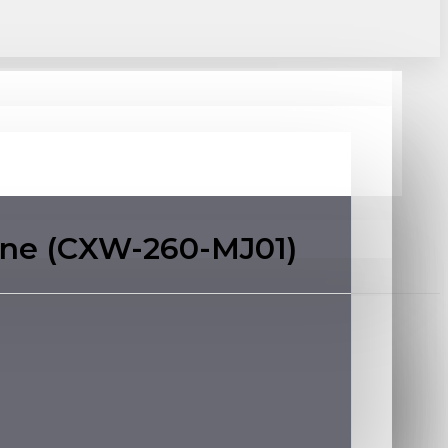
ine (CXW-260-MJ01)