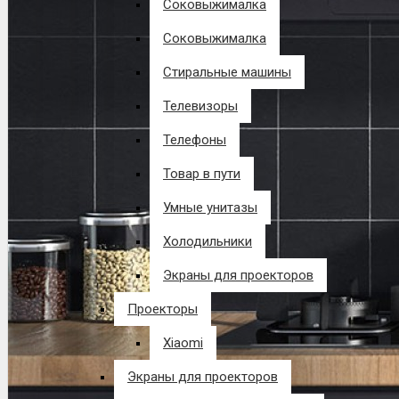
Соковыжималка
Соковыжималка
Стиральные машины
Телевизоры
Телефоны
Товар в пути
Умные унитазы
Холодильники
Экраны для проекторов
Проекторы
Xiaomi
Экраны для проекторов