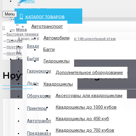
Menu
info@pxlt.ru
Menu
КАТАЛОГ ТОВАРОВ
Автотранспорт
Москва
Бытовая техника
Везде
Автомобили
Адрес: ул.Угрешская дом 2, стр 146 цокольный этаж
Предзаказ из Китая
Везде
Ноутбуки
Багги
Ноутбук Lenovo Legion S7
Логин
Бытовая техника
Гидроциклы
Газонокосилки
Ноутбук Lenovo Legion S7
Дополнительное оборудование
Регистрация
Лодочные Моторы
Квадроциклы
Аксессуары для квадроциклам
Оборудование
Закладки
Квадроциклы до 1000 кубов
Принтеры
Сравнение
Квадроциклы до 450 куб
Автотранспорт
0 товар(ов) - 0 р.
Квадроциклы до 700 кубов
Предзаказ из Китая