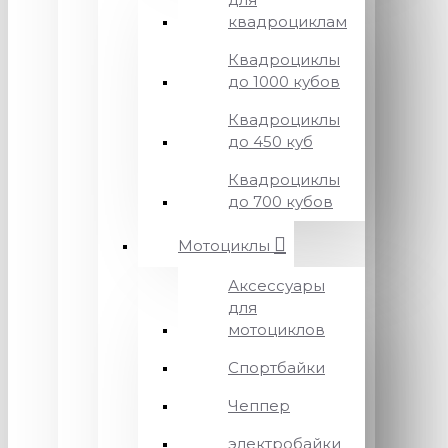
квадроциклам
Квадроциклы
до 1000 кубов
Квадроциклы
до 450 куб
Квадроциклы
до 700 кубов
Мотоциклы
Аксессуары
для
мотоциклов
Спортбайки
Чеппер
электробайки