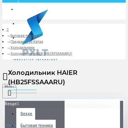
Москва
Логин
Бытовая техника
+79775619766
Предзаказ из Китая
Холодильники
Холодильник HAIER (HB25FSSAAARU)
Холодильник HAIER
(HB25FSSAAARU)
Menu
Везде
Везде
0 товар(ов) - 0 р.
Бытовая техника