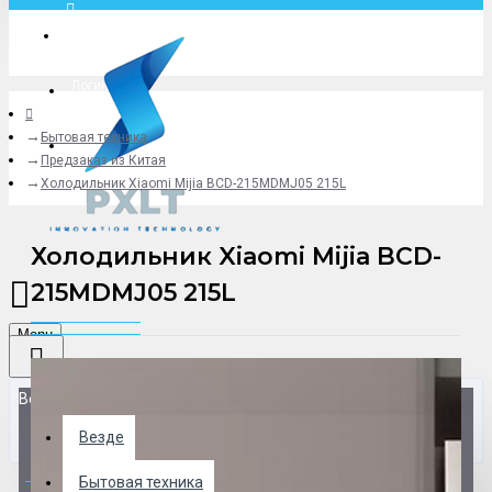
Москва
Логин
Бытовая техника
+79775619766
Предзаказ из Китая
Холодильник Xiaomi Mijia BCD-215MDMJ05 215L
Холодильник Xiaomi Mijia BCD-
215MDMJ05 215L
Menu
Везде
Везде
0 товар(ов) - 0 р.
Бытовая техника