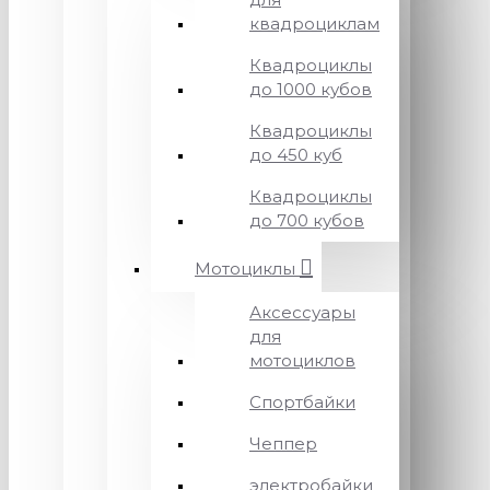
квадроциклам
Квадроциклы
до 1000 кубов
Квадроциклы
до 450 куб
Квадроциклы
до 700 кубов
Мотоциклы
Аксессуары
для
мотоциклов
Спортбайки
Чеппер
электробайки