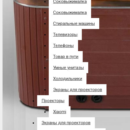
Соковыжималка
Соковыжималка
Стиральные машины
Телевизоры
Телефоны
Товар в пути
Умные унитазы
Холодильники
Экраны для проекторов
Проекторы
Xiaomi
Экраны для проекторов