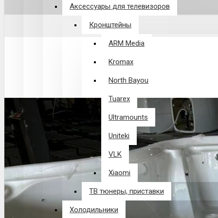
Аксессуары для телевизоров
Кронштейны
ARM Media
Kromax
North Bayou
Tuarex
Ultramounts
Uniteki
VLK
Xiaomi
ТВ тюнеры, приставки
Холодильники