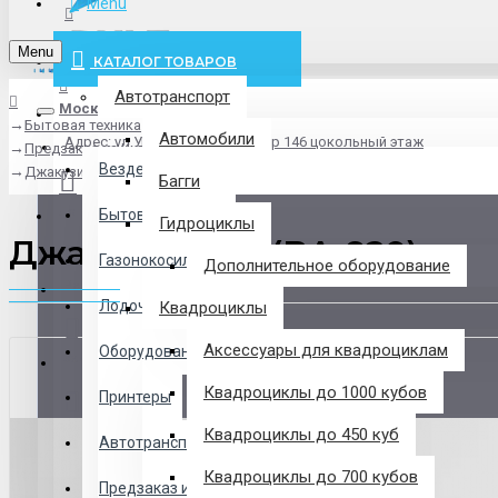
Menu
info@pxlt.ru
Menu
КАТАЛОГ ТОВАРОВ
Автотранспорт
Москва
Бытовая техника
Везде
Автомобили
Адрес: ул.Угрешская дом 2, стр 146 цокольный этаж
Предзаказ из Китая
Везде
Джакузи beiai (BA-820)
Багги
Логин
Бытовая техника
Гидроциклы
Джакузи beiai (BA-820)
Газонокосилки
Дополнительное оборудование
Регистрация
Лодочные Моторы
Квадроциклы
Аксессуары для квадроциклам
Оборудование
Закладки
Квадроциклы до 1000 кубов
Принтеры
Сравнение
Квадроциклы до 450 куб
Автотранспорт
0 товар(ов) - 0 р.
Квадроциклы до 700 кубов
Предзаказ из Китая