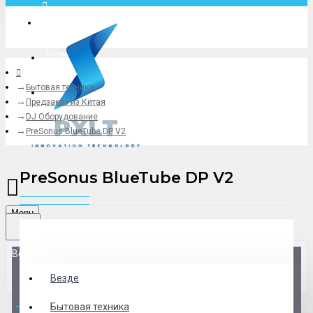
Москва
Логин
Бытовая техника
+79775619766
Предзаказ из Китая
DJ Оборудование
PreSonus BlueTube DP V2
PreSonus BlueTube DP V2
Menu
Везде
Везде
0 товар(ов) - 0 р.
Бытовая техника