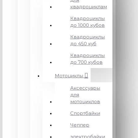
квадроциклам
Квадроциклы
до 1000 кубов
Квадроциклы
до 450 куб
Квадроциклы
до 700 кубов
Мотоциклы
Аксессуары
для
мотоциклов
Спортбайки
Чеппер
электробайки