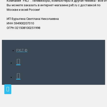
Компания "PXLT". Телевизоры, компьютеры и другая техника - всё э
Вы можете заказать в интернет-магазине pxlt.ru с доставкой по
Москве и всей России!
ИП Бурыгина Светлана Николаевна
ИНН 594900207310
ОГРН 321508100251998
PXLT ©