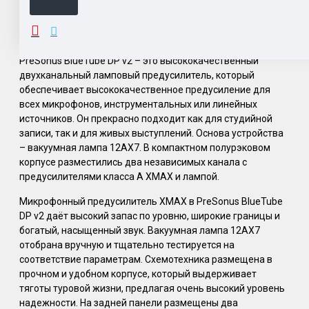
ОПИСАНИЕ
PreSonus BlueTube DP v2 – это высококачественный
двухканальный ламповый предусилитель, который
обеспечивает высококачественное предусиление для
всех микрофонов, инструментальных или линейных
источников. Он прекрасно подходит как для студийной
записи, так и для живых выступлений. Основа устройства
– вакуумная лампа 12AX7. В компактном полурэковом
корпусе разместились два независимых канала с
предусилителями класса А XMAX и лампой.
Микрофонный предусилитель XMAX в PreSonus BlueTube
DP v2 даёт высокий запас по уровню, широкие границы и
богатый, насыщенный звук. Вакуумная лампа 12AX7
отобрана вручную и тщательно тестируется на
соответствие параметрам. Схемотехника размещена в
прочном и удобном корпусе, который выдерживает
тяготы туровой жизни, предлагая очень высокий уровень
надежности. На задней панели размещены два