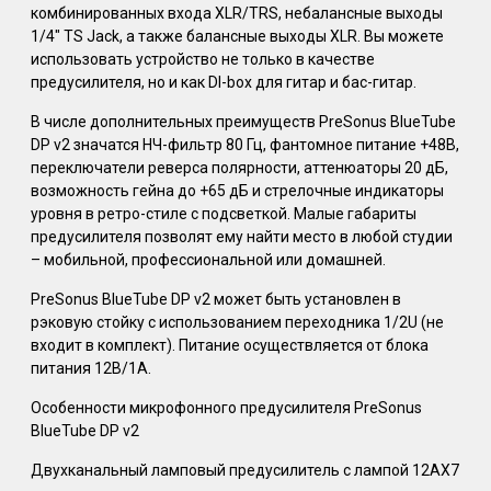
комбинированных входа XLR/TRS, небалансные выходы
1/4" TS Jack, а также балансные выходы XLR. Вы можете
использовать устройство не только в качестве
предусилителя, но и как DI-box для гитар и бас-гитар.
В числе дополнительных преимуществ PreSonus BlueTube
DP v2 значатся НЧ-фильтр 80 Гц, фантомное питание +48В,
переключатели реверса полярности, аттенюаторы 20 дБ,
возможность гейна до +65 дБ и стрелочные индикаторы
уровня в ретро-стиле с подсветкой. Малые габариты
предусилителя позволят ему найти место в любой студии
– мобильной, профессиональной или домашней.
PreSonus BlueTube DP v2 может быть установлен в
рэковую стойку с использованием переходника 1/2U (не
входит в комплект). Питание осуществляется от блока
питания 12В/1А.
Особенности микрофонного предусилителя PreSonus
BlueTube DP v2
Двухканальный ламповый предусилитель с лампой 12AX7