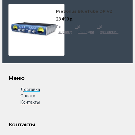
PreSonus BlueTube DP V2
28 490 р.
В
В
В
корзину
закладки
сравнение
Меню
Доставка
Оплата
Контакты
Контакты