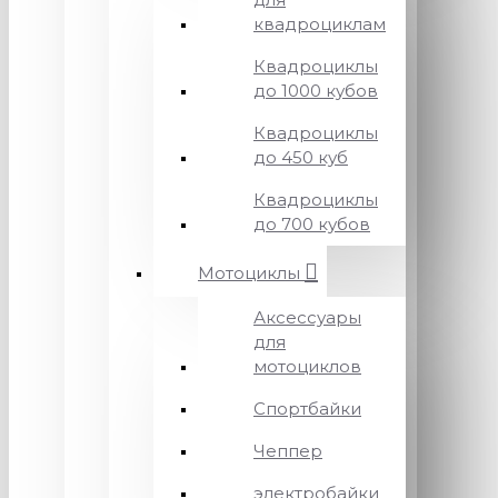
квадроциклам
Квадроциклы
до 1000 кубов
Квадроциклы
до 450 куб
Квадроциклы
до 700 кубов
Мотоциклы
Аксессуары
для
мотоциклов
Спортбайки
Чеппер
электробайки