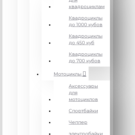
квадроциклам
Квадроциклы
до 1000 кубов
Квадроциклы
до 450 куб
Квадроциклы
до 700 кубов
Мотоциклы
Аксессуары
для
мотоциклов
Спортбайки
Чеппер
электробайки