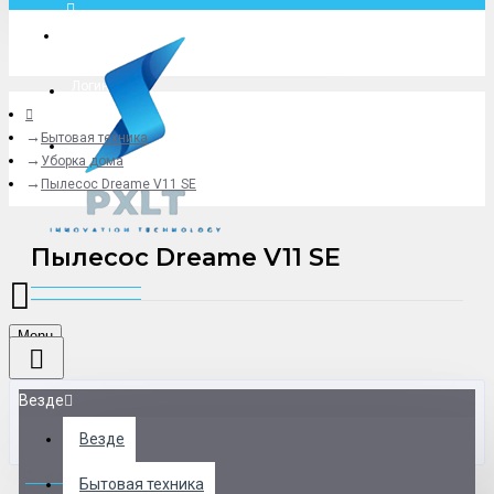
Москва
Логин
Бытовая техника
+79775619766
Уборка дома
Пылесос Dreame V11 SE
Пылесос Dreame V11 SE
Menu
Везде
Везде
0 товар(ов) - 0 р.
Бытовая техника