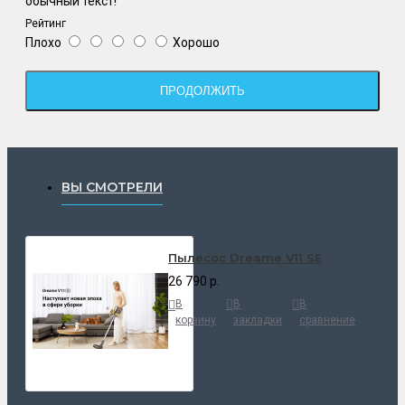
обычный текст!
Рейтинг
Плохо
Хорошо
ПРОДОЛЖИТЬ
ВЫ СМОТРЕЛИ
Пылесос Dreame V11 SE
26 790 р.
В
В
В
корзину
закладки
сравнение