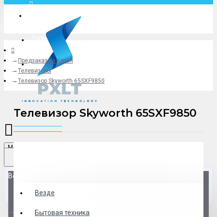
Москва
Логин
Предзаказ из Китая
+79775619766
Телевизоры
Телевизор Skyworth 65SXF9850
Телевизор Skyworth 65SXF9850
Menu
Везде
Везде
0 товар(ов) - 0 р.
Бытовая техника