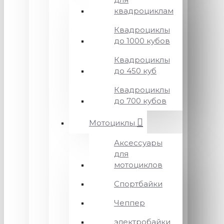
квадроциклам
Квадроциклы
до 1000 кубов
Квадроциклы
до 450 куб
Квадроциклы
до 700 кубов
Мотоциклы
Аксессуары
для
мотоциклов
Спортбайки
Чеппер
электробайки