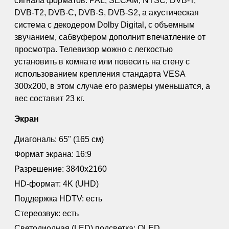
сигнала форматов: PAL, SECAM, NTSC, DVB-T,
DVB-T2, DVB-C, DVB-S, DVB-S2, а акустическая
система с декодером Dolby Digital, с объемным
звучанием, сабвуфером дополнит впечатление от
просмотра. Телевизор можно с легкостью
установить в комнате или повесить на стену с
использованием крепления стандарта VESA
300x200, в этом случае его размеры уменьшатся, а
вес составит 23 кг.
Экран
Диагональ: 65" (165 см)
Формат экрана: 16:9
Разрешение: 3840x2160
HD-формат: 4K (UHD)
Поддержка HDTV: есть
Стереозвук: есть
Светодиодная (LED) подсветка: OLED