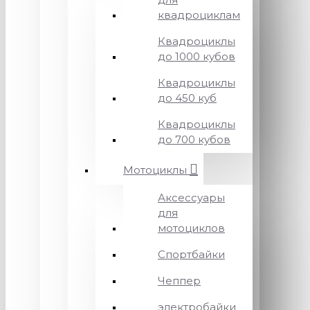
квадроциклам
Квадроциклы
до 1000 кубов
Квадроциклы
до 450 куб
Квадроциклы
до 700 кубов
Мотоциклы
Аксессуары
для
мотоциклов
Спортбайки
Чеппер
электробайки