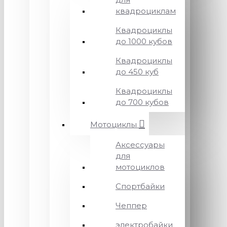
квадроциклам
Квадроциклы
до 1000 кубов
Квадроциклы
до 450 куб
Квадроциклы
до 700 кубов
Мотоциклы
Аксессуары
для
мотоциклов
Спортбайки
Чеппер
электробайки