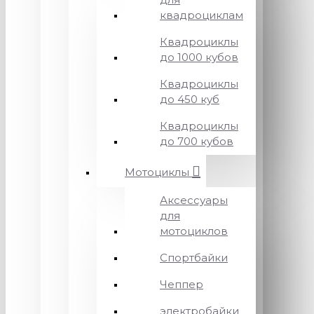
квадроциклам
Квадроциклы
до 1000 кубов
Квадроциклы
до 450 куб
Квадроциклы
до 700 кубов
Мотоциклы
Аксессуары
для
мотоциклов
Спортбайки
Чеппер
электробайки