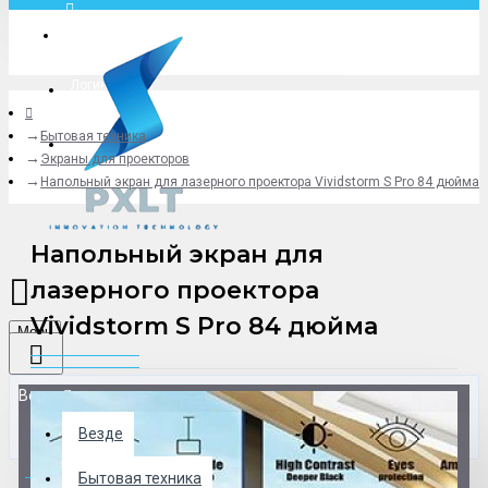
Москва
Логин
Бытовая техника
+79775619766
Экраны для проекторов
Напольный экран для лазерного проектора Vividstorm S Pro 84 дюйма
Напольный экран для
лазерного проектора
Vividstorm S Pro 84 дюйма
Menu
Везде
Везде
0 товар(ов) - 0 р.
Бытовая техника