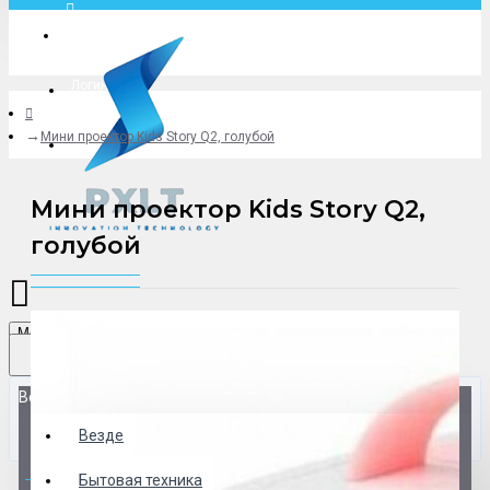
Москва
Логин
Мини проектор Kids Story Q2, голубой
+79775619766
Мини проектор Kids Story Q2,
голубой
Menu
Везде
Везде
0 товар(ов) - 0 р.
Бытовая техника