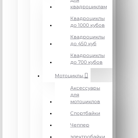
квадроциклам
Квадроциклы
до 1000 кубов
Квадроциклы
до 450 куб
Квадроциклы
до 700 кубов
Мотоциклы
Аксессуары
для
мотоциклов
Спортбайки
Чеппер
электробайки