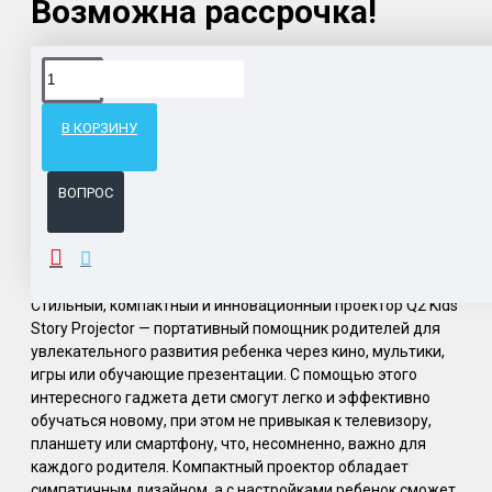
Возможна рассрочка!
Доставка товара по всему Таможенному союзу.
Гарантия возврата и обмена брака.
В КОРЗИНУ
Система бонусов и подарков за покупки.
ВОПРОС
ОПИСАНИЕ
Cтильный, компактный и инновационный проектор Q2 Kids
Story Projector — портативный помощник родителей для
увлекательного развития ребенка через кино, мультики,
игры или обучающие презентации. С помощью этого
интересного гаджета дети смогут легко и эффективно
обучаться новому, при этом не привыкая к телевизору,
планшету или смартфону, что, несомненно, важно для
каждого родителя. Компактный проектор обладает
симпатичным дизайном, а с настройками ребенок сможет