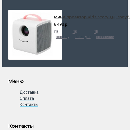
Мини проектор Kids Story Q2, голу
6 490 р.
В
В
В
корзину
закладки
сравнение
Меню
Доставка
Оплата
Контакты
Контакты