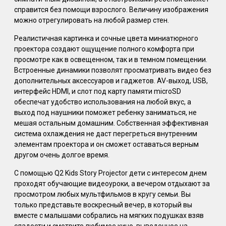
справится без помощи взрослого. Величину изображения
можно отрегулировать на любой размер стен.
Реалистичная картинка и сочные цвета миниатюрного
проектора создают ощущение полного комфорта при
просмотре как в освещенном, так и в темном помещении.
Встроенные динамики позволят просматривать видео без
дополнительных аксессуаров и гаджетов. AV-выход, USB,
интерфейс HDMI, и слот под карту памяти microSD
обеспечат удобство использования на любой вкус, а
выход под наушники поможет ребенку заниматься, не
мешая остальным домашним. Собственная эффективная
система охлаждения не даст перегреться внутренним
элементам проектора и он сможет оставаться верным
другом очень долгое время.
С помощью Q2 Kids Story Projector дети с интересом днем
проходят обучающие видеоуроки, а вечером отдыхают за
просмотром любых мультфильмов в кругу семьи. Вы
только представьте воскресный вечер, в который вы
вместе с малышами собрались на мягких подушках взяв
сладости и смотрите любимое кино, выведенное на