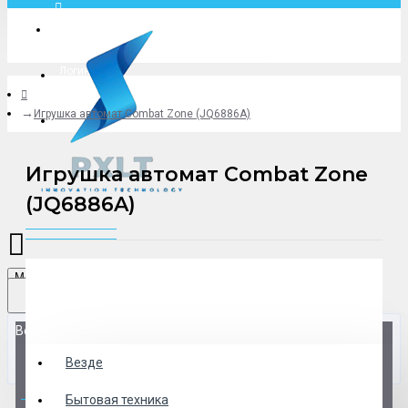
Москва
Логин
Игрушка автомат Combat Zone (JQ6886A)
+79775619766
Игрушка автомат Combat Zone
(JQ6886A)
Menu
Везде
Везде
0 товар(ов) - 0 р.
Бытовая техника