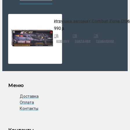
Игрушка автомат Combat Zone (JQ
990 р.
В
В
В
корзину
закладки
сравнение
Меню
Доставка
Оплата
Контакты
Контакты