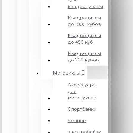
квадроциклам
Квадроциклы
до 1000 кубов
Квадроциклы
до 450 куб
Квадроциклы
до 700 кубов
Мотоциклы
Аксессуары
для
мотоциклов
Спортбайки
Чеппер
электробайки