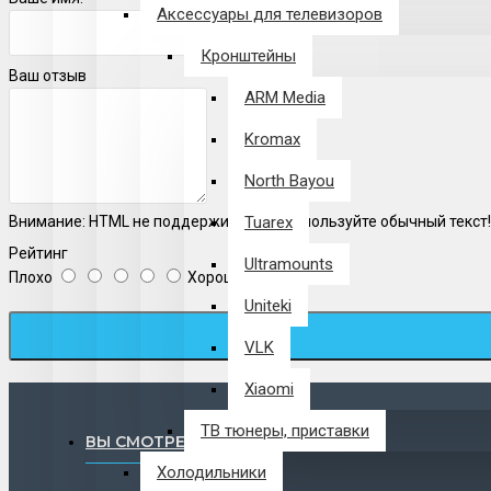
Аксессуары для телевизоров
Кронштейны
Ваш отзыв
ARM Media
Kromax
North Bayou
Внимание:
HTML не поддерживается! Используйте обычный текст!
Tuarex
Рейтинг
Ultramounts
Плохо
Хорошо
Uniteki
VLK
Xiaomi
ТВ тюнеры, приставки
ВЫ СМОТРЕЛИ
Холодильники