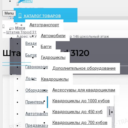
Menu
info@pxlt.ru
Menu
КАТАЛОГ ТОВАРОВ
Автотранспорт
Москва
Штатив Tripod 3120
Везде
Автомобили
Адрес: ул.Угрешская дом 2, стр 146 цокольный этаж
Везде
Багги
Штатив Tripod 3120
Логин
Бытовая техника
Гидроциклы
Газонокосилки
Дополнительное оборудование
Регистрация
Лодочные Моторы
Квадроциклы
Аксессуары для квадроциклам
Оборудование
Закладки
Квадроциклы до 1000 кубов
Принтеры
Сравнение
Квадроциклы до 450 куб
Автотранспорт
0 товар(ов) - 0 р.
Квадроциклы до 700 кубов
Предзаказ из Китая