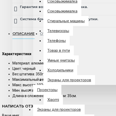
Соковыжималка
Гарантия возврата и обмена брака.
Соковыжималка
Система бонусов и подарков за покупки.
Стиральные машины
Телевизоры
ОПИСАНИЕ
ОТЗЫВЫ
Телефоны
Товар в пути
Характеристики
Умные унитазы
Материал: алюминий/пластик
Цвет: черный
Холодильники
Вес штатива: 350гр.
Максимальный вес: 2,5кг.
Экраны для проекторов
Макс. высота: 102см.
Проекторы
Мин. высота: 35см.
Длина в сложенном состоянии: 35см.
Xiaomi
НАПИСАТЬ ОТЗЫВ
Экраны для проекторов
Ваше имя: