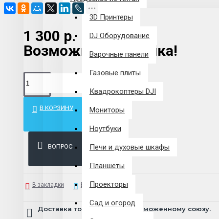
3D Принтеры
1 300 р.
DJ Оборудование
Возможна рассрочка!
Варочные панели
Газовые плиты
Квадрокоптеры DJI
В КОРЗИНУ
Мониторы
Ноутбуки
ВОПРОС
Печи и духовые шкафы
Планшеты
Проекторы
В закладки
В сравнение
Сад и огород
Доставка товара по всему Таможенному союзу.