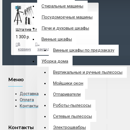
Стиральные машины
Посудомоечные машины
Печи и духовые шкафы
Штатив Tripod 3120
1 300 р.
Винные шкафы
В
В
В
корзину
закладки
сравнение
Винные шкафы по предзаказу
Уборка дома
Вертикальные и ручные пылесосы
Меню
Мойщики окон
Доставка
Отпариватели
Оплата
Роботы-пылесосы
Контакты
Сетевые пылесосы
Контакты
Электрошвабры