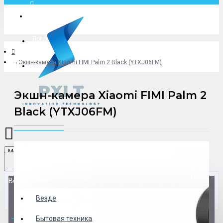
Москва
Логин
Экшн-камера Xiaomi FIMI Palm 2 Black (YTXJ06FM)
+79775619766
Экшн-камера Xiaomi FIMI Palm 2
Black (YTXJ06FM)
Menu
Везде
Везде
0 товар(ов) - 0 р.
Бытовая техника