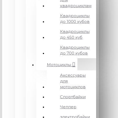
квадроциклам
Квадроциклы
до 1000 кубов
Квадроциклы
до 450 куб
Квадроциклы
до 700 кубов
Мотоциклы
Аксессуары
для
мотоциклов
Спортбайки
Чеппер
электробайки