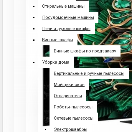
Стиральные машины
Посудомоечные машины
Печи и духовые шкафы
Винные шкафы
Винные шкафы по предзаказу
Уборка дома
Вертикальные и ручные пылесосы
Мойщики окон
Отпариватели
Роботы-пылесосы
Сетевые пылесосы
Электрошвабры