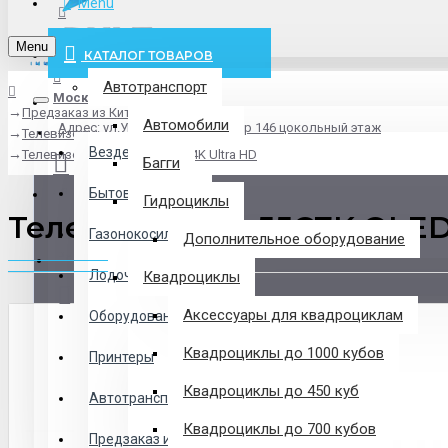
Menu
info@pxlt.ru
Menu
КАТАЛОГ ТОВАРОВ
Автотранспорт
Москва
Предзаказ из Китая
Везде
Автомобили
Адрес: ул.Угрешская дом 2, стр 146 цокольный этаж
Телевизоры
Везде
Телевизор TCL 55C7K QLED 4K Ultra HD
Багги
Логин
Бытовая техника
Гидроциклы
Телевизор TCL 55C7K QLED
Газонокосилки
Дополнительное оборудование
Регистрация
Лодочные Моторы
Квадроциклы
Аксессуары для квадроциклам
Оборудование
Закладки
Квадроциклы до 1000 кубов
Принтеры
Сравнение
Квадроциклы до 450 куб
Автотранспорт
0 товар(ов) - 0 р.
Квадроциклы до 700 кубов
Предзаказ из Китая