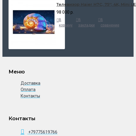
Телевизор Haier H7C, 75'', 4K, Mini L
98 000 р.
В
В
В
корзину
закладки
сравнение
Меню
Доставка
Оплата
Контакты
Контакты
+79775619766