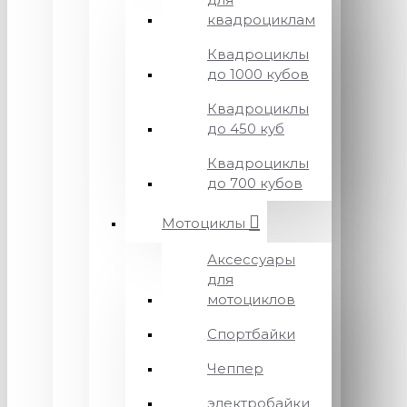
квадроциклам
Квадроциклы
до 1000 кубов
Квадроциклы
до 450 куб
Квадроциклы
до 700 кубов
Мотоциклы
Аксессуары
для
мотоциклов
Спортбайки
Чеппер
электробайки