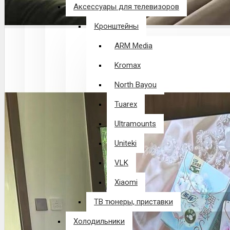
Аксессуары для телевизоров
Кронштейны
ARM Media
Kromax
North Bayou
Tuarex
Ultramounts
Uniteki
VLK
Xiaomi
ТВ тюнеры, приставки
Холодильники