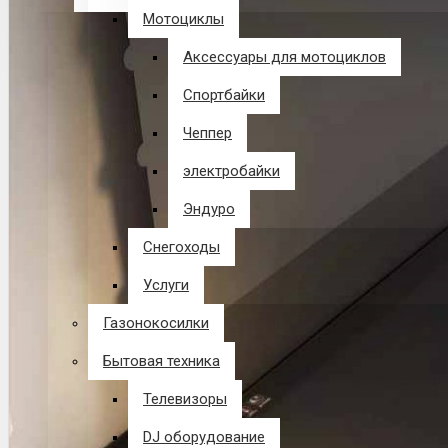
Мотоциклы
В корзине пусто!
Аксессуары для мотоциклов
Спортбайки
Чеппер
электробайки
Эндуро
Снегоходы
Услуги
Газонокосилки
Бытовая техника
Телевизоры
DJ оборудование