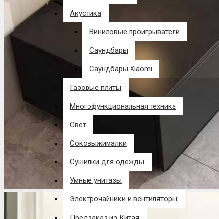
Акустика
Виниловые проигрыватели
Саундбары
Саундбары Xiaomi
Газовые плиты
Многофункциональная техника
Свет
Соковыжималки
Сушилки для одежды
Умные унитазы
Электрочайники и вентиляторы
Предзаказ из Китая