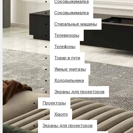
Соковыжималка
Соковыжималка
Стиральные машины
Телевизоры
Телефоны
Товар в пути
Умные унитазы
Холодильники
Экраны для проекторов
Проекторы
Xiaomi
Экраны для проекторов