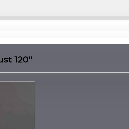
st 120"