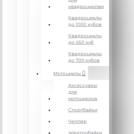
квадроциклам
Квадроциклы
до 1000 кубов
Квадроциклы
до 450 куб
Квадроциклы
до 700 кубов
Мотоциклы
Аксессуары
для
мотоциклов
Спортбайки
Чеппер
электробайки