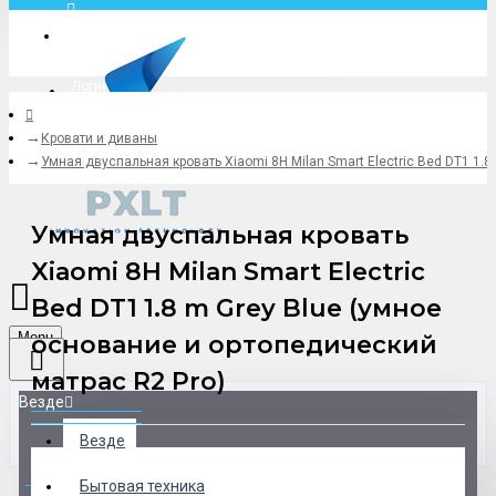
Москва
Логин
Кровати и диваны
+79775619766
Умная двуспальная кровать Xiaomi 8H Milan Smart Electric Bed DT1 1.
Умная двуспальная кровать
Xiaomi 8H Milan Smart Electric
Bed DT1 1.8 m Grey Blue (умное
Menu
основание и ортопедический
матрас R2 Pro)
Везде
Везде
0 товар(ов) - 0 р.
Бытовая техника