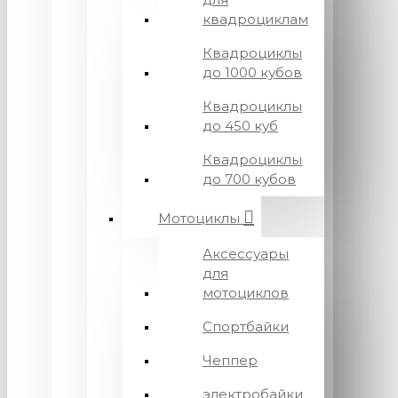
квадроциклам
Квадроциклы
до 1000 кубов
Квадроциклы
до 450 куб
Квадроциклы
до 700 кубов
Мотоциклы
Аксессуары
для
мотоциклов
Спортбайки
Чеппер
электробайки