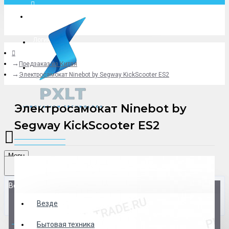
Москва
Логин
Предзаказ из Китая
+79775619766
Электросамокат Ninebot by Segway KickScooter ES2
Электросамокат Ninebot by
Segway KickScooter ES2
Menu
Везде
Везде
0 товар(ов) - 0 р.
Бытовая техника