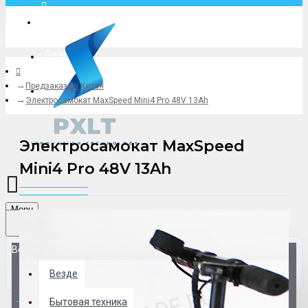
Москва
Логин
Предзаказ из Китая
+79775619766
Электросамокат MaxSpeed Mini4 Pro 48V 13Ah
Электросамокат MaxSpeed
Mini4 Pro 48V 13Ah
Menu
Везде
Везде
0 товар(ов) - 0 р.
Бытовая техника