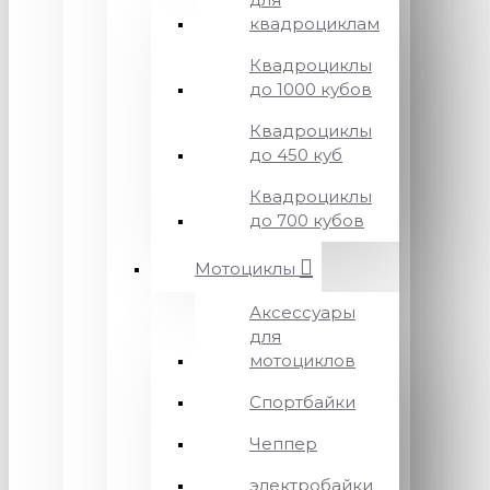
квадроциклам
Квадроциклы
до 1000 кубов
Квадроциклы
до 450 куб
Квадроциклы
до 700 кубов
Мотоциклы
Аксессуары
для
мотоциклов
Спортбайки
Чеппер
электробайки