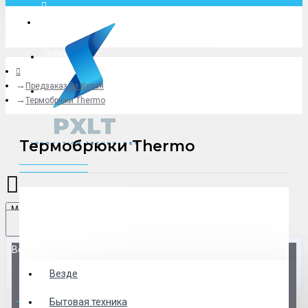
Москва
Логин
Предзаказ из Китая
+79775619766
Термобрюки Thermo
Термобрюки Thermo
Menu
Везде
Везде
0 товар(ов) - 0 р.
Бытовая техника