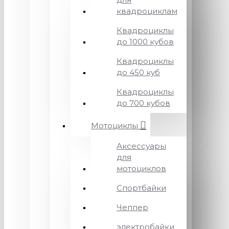
квадроциклам
Квадроциклы
до 1000 кубов
Квадроциклы
до 450 куб
Квадроциклы
до 700 кубов
Мотоциклы
Аксессуары
для
мотоциклов
Спортбайки
Чеппер
электробайки