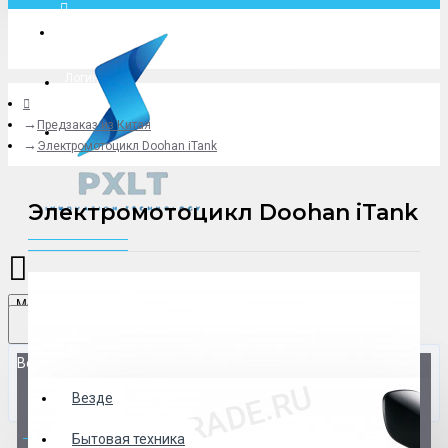
Москва
Логин
Предзаказ из Китая
+79775619766
Электромотоцикл Doohan iTank
Электромотоцикл Doohan iTank
Menu
Везде
Везде
0 товар(ов) - 0 р.
Бытовая техника