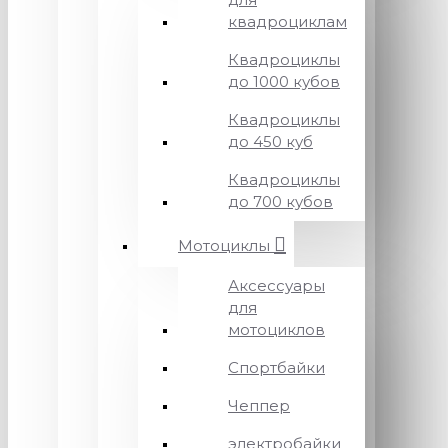
квадроциклам
Квадроциклы
до 1000 кубов
Квадроциклы
до 450 куб
Квадроциклы
до 700 кубов
Мотоциклы
Аксессуары
для
мотоциклов
Спортбайки
Чеппер
электробайки