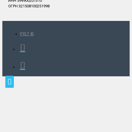
ИНН 594900207310
ОГРН 321508100251998
PXLT ©