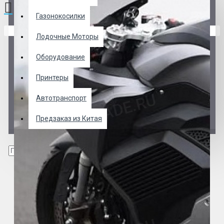
Газонокосилки
В корзине пусто!
Лодочные Моторы
Оборудование
Принтеры
Автотранспорт
Предзаказ из Китая