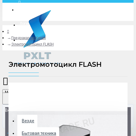
Москва
Логин
Предзаказ из Китая
+79775619766
Электромотоцикл FLASH
Электромотоцикл FLASH
Menu
Везде
Везде
0 товар(ов) - 0 р.
Бытовая техника