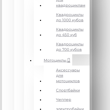
квадроциклам
Квадроциклы
до 1000 кубов
Квадроциклы
до 450 куб
Квадроциклы
до 700 кубов
Мотоциклы
Аксессуары
для
мотоциклов
Спортбайки
Чеппер
электробайки