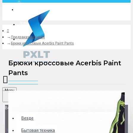
Москва
Логин
Предзаказ из Китая
+79775619766
Брюки кроссовые Acerbis Paint Pants
Брюки кроссовые Acerbis Paint
Pants
Menu
Везде
Везде
0 товар(ов) - 0 р.
Бытовая техника