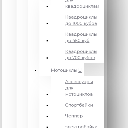
квадроциклам
Квадроциклы
до 1000 кубов
Квадроциклы
до 450 куб
Квадроциклы
до 700 кубов
Мотоциклы
Аксессуары
для
мотоциклов
Спортбайки
Чеппер
электробайки