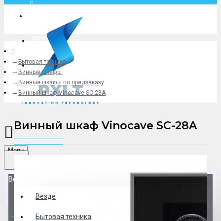
Москва
Логин
Бытовая техника
+79775619766
Винные шкафы
Винные шкафы по предзаказу
Винный шкаф Vinocave SC-28A
Винный шкаф Vinocave SC-28A
Menu
Везде
Везде
0 товар(ов) - 0 р.
Бытовая техника