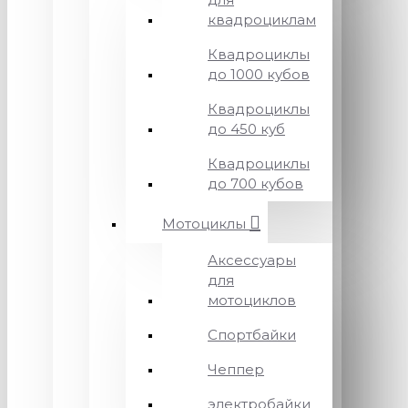
квадроциклам
Квадроциклы
до 1000 кубов
Квадроциклы
до 450 куб
Квадроциклы
до 700 кубов
Мотоциклы
Аксессуары
для
мотоциклов
Спортбайки
Чеппер
электробайки