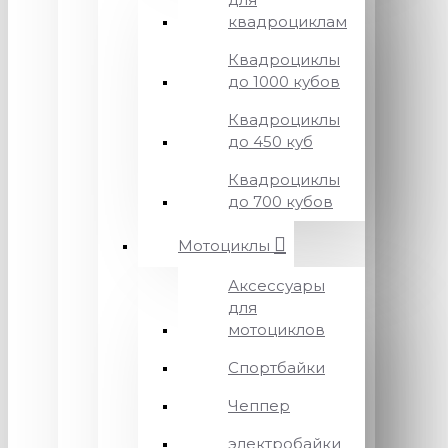
квадроциклам
Квадроциклы
до 1000 кубов
Квадроциклы
до 450 куб
Квадроциклы
до 700 кубов
Мотоциклы
Аксессуары
для
мотоциклов
Спортбайки
Чеппер
электробайки