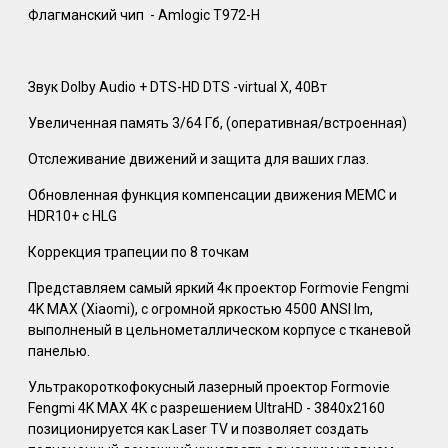
Флагманский чип - Amlogic T972-H
Звук Dolby Audio + DTS-HD DTS -virtual X, 40Вт
Увеличенная память 3/64 Гб, (оперативная/встроенная)
Отслеживание движений и защита для ваших глаз.
Обновленная функция компенсации движения MEMC и
HDR10+ c HLG
Коррекция трапеции по 8 точкам
Представляем самый яркий 4к проектор Formovie Fengmi
4K MAX (Xiaomi), с огромной яркостью 4500 ANSI lm,
выполненый в цельнометаллическом корпусе с тканевой
панелью.
Ультракороткофокусный лазерный проектор Formovie
Fengmi 4K MAX 4K с разрешением UltraHD - 3840x2160
позиционируется как Laser TV и позволяет создать