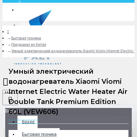
Москва
Логин
Бытовая техника
+79775619766
Предзаказ из Китая
Умный электрический водонагреватель Xiaomi Viomi Internet Electric Wa
Умный электрический
водонагреватель Xiaomi Viomi
Internet Electric Water Heater Air
Menu
Double Tank Premium Edition
60L (VEW606)
Везде
Везде
0 товар(ов) - 0 р.
Бытовая техника