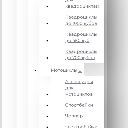
квадроциклам
Квадроциклы
до 1000 кубов
Квадроциклы
до 450 куб
Квадроциклы
до 700 кубов
Мотоциклы
Аксессуары
для
мотоциклов
Спортбайки
Чеппер
электробайки