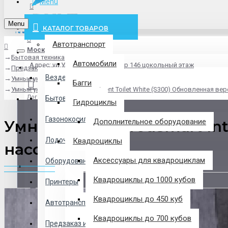
Menu
info@pxlt.ru
Menu
КАТАЛОГ ТОВАРОВ
Автотранспорт
Москва
Бытовая техника
Везде
Автомобили
Адрес: ул.Угрешская дом 2, стр 146 цокольный этаж
Предзаказ из Китая
Везде
Умные унитазы
Багги
Умный унитаз YouSmart Intelligent Toilet White (S300) Обновленная ве
Логин
Бытовая техника
Гидроциклы
Газонокосилки
Умный унитаз YouSmart Inte
Дополнительное оборудование
Регистрация
Лодочные Моторы
Квадроциклы
насосом
Аксессуары для квадроциклам
Оборудование
Закладки
Квадроциклы до 1000 кубов
Принтеры
Сравнение
Квадроциклы до 450 куб
Автотранспорт
0 товар(ов) - 0 р.
Квадроциклы до 700 кубов
Предзаказ из Китая