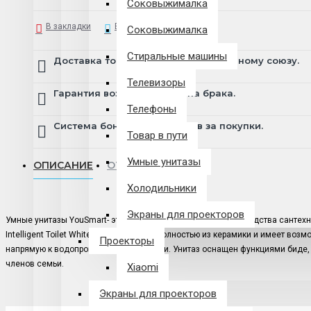
Соковыжималка
В закладки
В сравнение
Соковыжималка
Стиральные машины
Доставка товара по всему Таможенному союзу.
Телевизоры
Гарантия возврата и обмена брака.
Телефоны
Система бонусов и подарков за покупки.
Товар в пути
Умные унитазы
ОПИСАНИЕ
ОТЗЫВЫ
Холодильники
Экраны для проекторов
Умные унитазы YouSmart- это передовые технологии производства сантех
Intelligent Toilet White S300 выполнен полностью из керамики и имеет во
Проекторы
напрямую к водопроводу и канализации. Унитаз оснащен функциями биде,
членов семьи.
Xiaomi
Экраны для проекторов