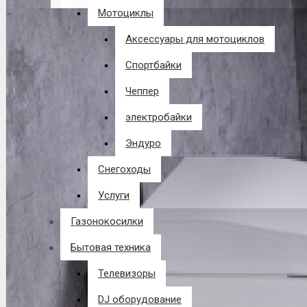
Мотоциклы
В корзине пусто!
Аксессуары для мотоциклов
Спортбайки
Чеппер
электробайки
Эндуро
Снегоходы
Услуги
Газонокосилки
Бытовая техника
Телевизоры
DJ оборудование