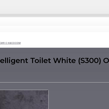
рсия с насосом
lligent Toilet White (S300)