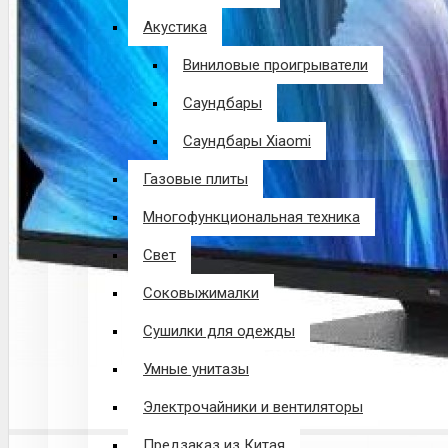
Акустика
Виниловые проигрыватели
Саундбары
Саундбары Xiaomi
Газовые плиты
Многофункциональная техника
Свет
Соковыжималки
Сушилки для одежды
Умные унитазы
Электрочайники и вентиляторы
Предзаказ из Китая