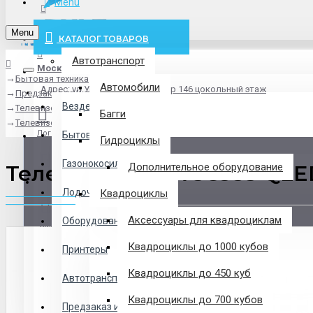
Menu
info@pxlt.ru
Menu
КАТАЛОГ ТОВАРОВ
Автотранспорт
Москва
Бытовая техника
Везде
Автомобили
Адрес: ул.Угрешская дом 2, стр 146 цокольный этаж
Предзаказ из Китая
Везде
Телевизоры
Багги
Телевизор TCL 75C935 QLED
Логин
Бытовая техника
Гидроциклы
Газонокосилки
Телевизор TCL 75C935 QLE
Дополнительное оборудование
Регистрация
Лодочные Моторы
Квадроциклы
Аксессуары для квадроциклам
Оборудование
Закладки
Квадроциклы до 1000 кубов
Принтеры
Сравнение
Квадроциклы до 450 куб
Автотранспорт
0 товар(ов) - 0 р.
Квадроциклы до 700 кубов
Предзаказ из Китая