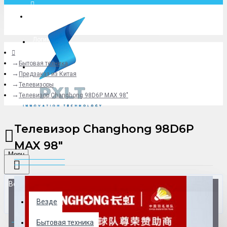
Москва
Логин
Бытовая техника
+79775619766
Предзаказ из Китая
Телевизоры
Телевизор Changhong 98D6P MAX 98"
Телевизор Changhong 98D6P
MAX 98"
Menu
Везде
Везде
0 товар(ов) - 0 р.
Бытовая техника