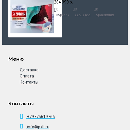
284 990 р.
В
В
В
корзину
закладки
сравнение
Меню
Доставка
Оплата
Контакты
Контакты
+79775619766
info@pxlt.ru