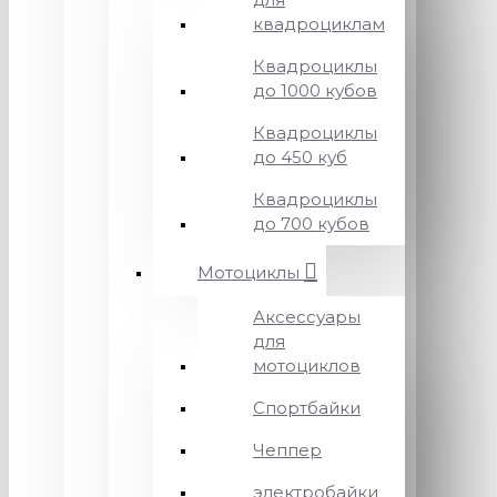
квадроциклам
Квадроциклы
до 1000 кубов
Квадроциклы
до 450 куб
Квадроциклы
до 700 кубов
Мотоциклы
Аксессуары
для
мотоциклов
Спортбайки
Чеппер
электробайки