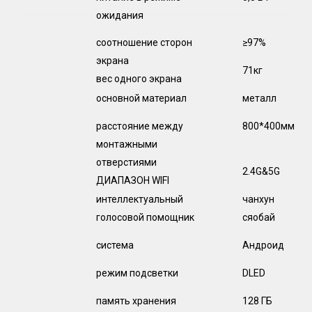
ожидания
соотношение сторон
≥97%
экрана
71кг
вес одного экрана
основной материал
металл
расстояние между
800*400мм
монтажными
отверстиями
2.4G&5G
ДИАПАЗОН WIFI
интеллектуальный
чанхун
голосовой помощник
сяобай
система
Андроид
режим подсветки
DLED
память хранения
128 ГБ