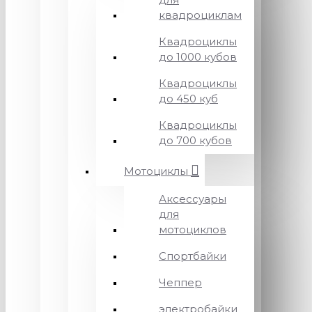
квадроциклам
Квадроциклы
до 1000 кубов
Квадроциклы
до 450 куб
Квадроциклы
до 700 кубов
Мотоциклы
Аксессуары
для
мотоциклов
Спортбайки
Чеппер
электробайки