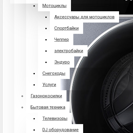
Мотоциклы
В корзине пусто!
Аксессуары для мотоциклов
Спортбайки
Чеппер
электробайки
Эндуро
Снегоходы
Услуги
Газонокосилки
Бытовая техника
Телевизоры
DJ оборудование