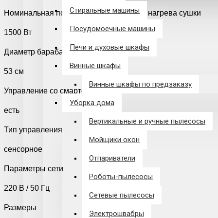
Стиральные машины
Номинальная потребляемая мощность нагрева сушки
Посудомоечные машины
1500 Вт
Печи и духовые шкафы
Диаметр барабана
Винные шкафы
53 см
Винные шкафы по предзаказу
Управление со смартфона
Уборка дома
есть
Вертикальные и ручные пылесосы
Тип управления
Мойщики окон
сенсорное
Отпариватели
Параметры сети
Роботы-пылесосы
220 В / 50 Гц
Сетевые пылесосы
Размеры
Электрошвабры