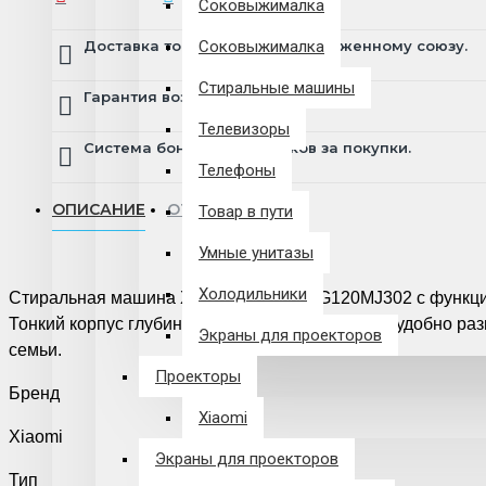
Соковыжималка
Доставка товара по всему Таможенному союзу.
Соковыжималка
Стиральные машины
Гарантия возврата и обмена брака.
Телевизоры
Система бонусов и подарков за покупки.
Телефоны
ОПИСАНИЕ
ОТЗЫВЫ
Товар в пути
Умные унитазы
Холодильники
Стиральная машина Xiaomi Mijia XHQG120MJ302 с функцие
Тонкий корпус глубиной всего 63.8 см позволит удобно раз
Экраны для проекторов
семьи.
Проекторы
Бренд
Xiaomi
Xiaomi
Экраны для проекторов
Тип