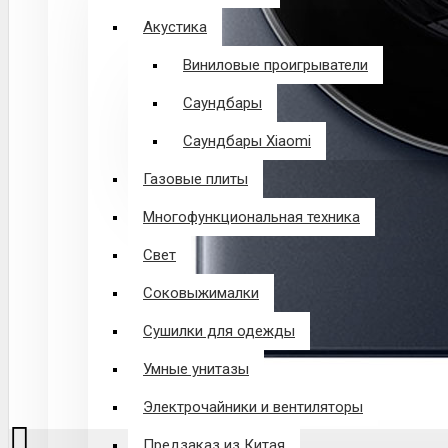
Акустика
Виниловые проигрыватели
Саундбары
Саундбары Xiaomi
Газовые плиты
Многофункциональная техника
Свет
Соковыжималки
Сушилки для одежды
Умные унитазы
Электрочайники и вентиляторы
Предзаказ из Китая