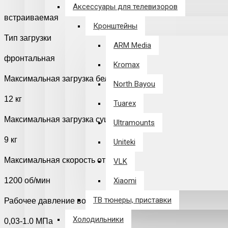
Аксессуары для телевизоров
встраиваемая
Кронштейны
Тип загрузки
ARM Media
фронтальная
Kromax
Максимальная загрузка белья
North Bayou
12 кг
Tuarex
Максимальная загрузка сушки
Ultramounts
9 кг
Uniteki
Максимальная скорость отжима
VLK
1200 об/мин
Xiaomi
ТВ тюнеры, приставки
Рабочее давление воды
Холодильники
0,03-1.0 МПа