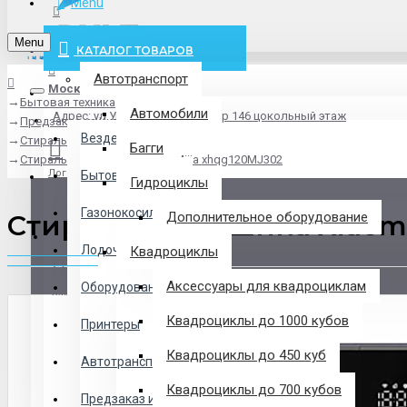
Menu
info@pxlt.ru
Menu
КАТАЛОГ ТОВАРОВ
Автотранспорт
Москва
Бытовая техника
Везде
Автомобили
Адрес: ул.Угрешская дом 2, стр 146 цокольный этаж
Предзаказ из Китая
Везде
Стиральные машины
Багги
Стиральная машина Xiaomi Mijia xhqg120MJ302
Логин
Бытовая техника
Гидроциклы
Газонокосилки
Стиральная машина Xiaomi
Дополнительное оборудование
Регистрация
Лодочные Моторы
Квадроциклы
Аксессуары для квадроциклам
Оборудование
Закладки
Квадроциклы до 1000 кубов
Принтеры
Сравнение
Квадроциклы до 450 куб
Автотранспорт
0 товар(ов) - 0 р.
Квадроциклы до 700 кубов
Предзаказ из Китая