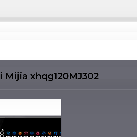
 Mijia xhqg120MJ302