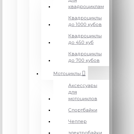
квадроциклам
Квадроциклы
до 1000 кубов
Квадроциклы
до 450 куб
Квадроциклы
до 700 кубов
Мотоциклы
Аксессуары
для
мотоциклов
Спортбайки
Чеппер
электробайки