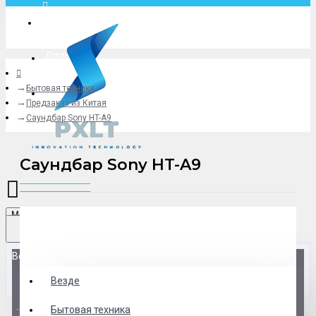
Москва
Логин
Бытовая техника
+79775619766
Предзаказ из Китая
Саундбар Sony HT-A9
Саундбар Sony HT-A9
Menu
Везде
Везде
0 товар(ов) - 0 р.
Бытовая техника