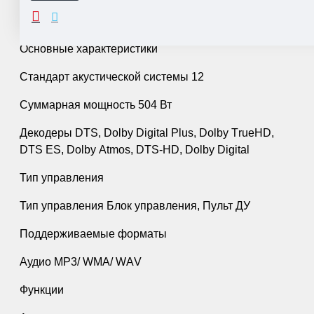
ОПИСАНИЕ
Основные характеристики
Стандарт акустической системы 12
Суммарная мощность 504 Вт
Декодеры DТS, Dоlby Digitаl Рlus, Dоlby ТruеНD,
DТS ЕS, Dоlby Аtmоs, DТS-НD, Dоlby Digitаl
Тип управления
Тип управления Блок управления, Пульт ДУ
Поддерживаемые форматы
Аудио МР3/ WМА/ WАV
Функции