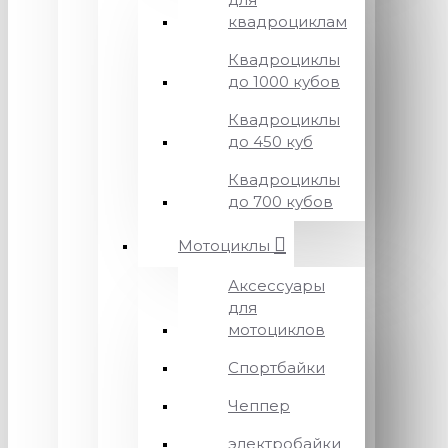
квадроциклам
Квадроциклы
до 1000 кубов
Квадроциклы
до 450 куб
Квадроциклы
до 700 кубов
Мотоциклы
Аксессуары
для
мотоциклов
Спортбайки
Чеппер
электробайки