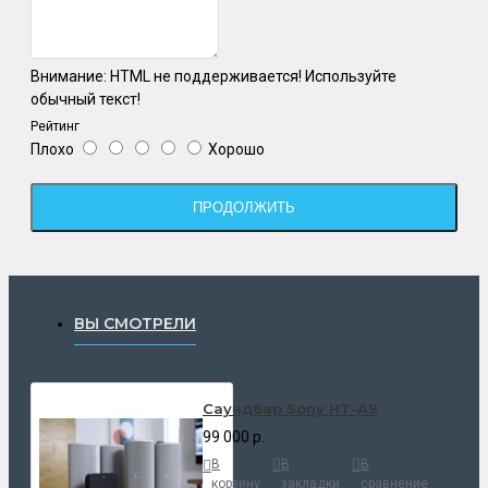
Внимание:
HTML не поддерживается! Используйте
обычный текст!
Рейтинг
Плохо
Хорошо
ПРОДОЛЖИТЬ
ВЫ СМОТРЕЛИ
Саундбар Sony HT-A9
99 000 р.
В
В
В
корзину
закладки
сравнение